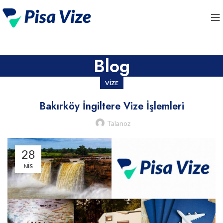
Blog
VIZE
Bakırköy İngiltere Vize İşlemleri
Talanoz
28
NIS