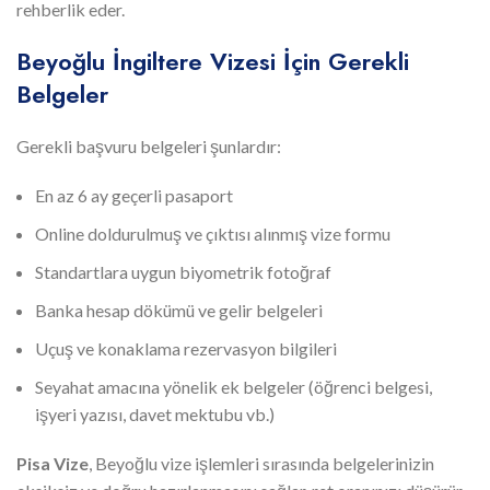
rehberlik eder.
Beyoğlu İngiltere Vizesi İçin Gerekli
Belgeler
Gerekli başvuru belgeleri şunlardır:
En az 6 ay geçerli pasaport
Online doldurulmuş ve çıktısı alınmış vize formu
Standartlara uygun biyometrik fotoğraf
Banka hesap dökümü ve gelir belgeleri
Uçuş ve konaklama rezervasyon bilgileri
Seyahat amacına yönelik ek belgeler (öğrenci belgesi,
işyeri yazısı, davet mektubu vb.)
Pisa Vize
, Beyoğlu vize işlemleri sırasında belgelerinizin