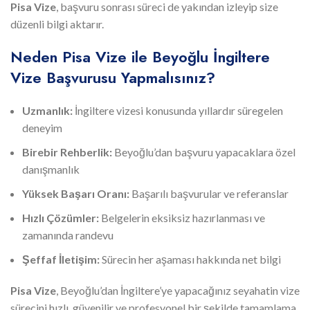
Pisa Vize
, başvuru sonrası süreci de yakından izleyip size
düzenli bilgi aktarır.
Neden Pisa Vize ile Beyoğlu İngiltere
Vize Başvurusu Yapmalısınız?
Uzmanlık:
İngiltere vizesi konusunda yıllardır süregelen
deneyim
Birebir Rehberlik:
Beyoğlu’dan başvuru yapacaklara özel
danışmanlık
Yüksek Başarı Oranı:
Başarılı başvurular ve referanslar
Hızlı Çözümler:
Belgelerin eksiksiz hazırlanması ve
zamanında randevu
Şeffaf İletişim:
Sürecin her aşaması hakkında net bilgi
Pisa Vize
, Beyoğlu’dan İngiltere’ye yapacağınız seyahatin vize
sürecini hızlı, güvenilir ve profesyonel bir şekilde tamamlama