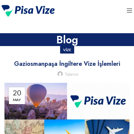
Blog
VIZE
Gaziosmanpaşa İngiltere Vize İşlemleri
Talanoz
20
MAY