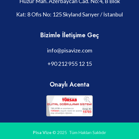
Huzur Mah. Azerbaycan Cad. No:4, B Blok
Kat: 8 Ofis No: 125 Skyland Sarıyer / İstanbul
Bizimle İletişime Geç
info@pisavize.com
+90 212 955 12 15
Onaylı Acenta
Pisa Vize
© 2025 Tüm Hakları Saklıdır