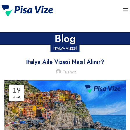
Blog
İTALYA VIZESI
İtalya Aile Vizesi Nasıl Alınır?
Talanoz
19
OCA