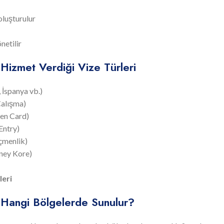
oluşturulur
netilir
 Hizmet Verdiği Vize Türleri
 İspanya vb.)
Çalışma)
een Card)
Entry)
çmenlik)
üney Kore)
leri
 Hangi Bölgelerde Sunulur?