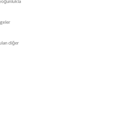
 yoğunlukla
lgeler
ulan diğer