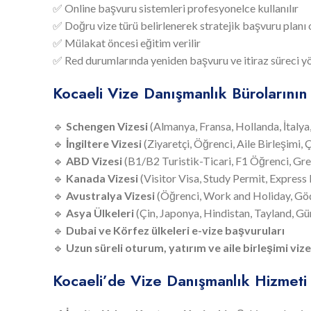
✅ Online başvuru sistemleri profesyonelce kullanılır
✅ Doğru vize türü belirlenerek stratejik başvuru planı 
✅ Mülakat öncesi eğitim verilir
✅ Red durumlarında yeniden başvuru ve itiraz süreci yö
Kocaeli Vize Danışmanlık Bürolarının
🔹
Schengen Vizesi
(Almanya, Fransa, Hollanda, İtalya,
🔹
İngiltere Vizesi
(Ziyaretçi, Öğrenci, Aile Birleşimi, 
🔹
ABD Vizesi
(B1/B2 Turistik-Ticari, F1 Öğrenci, Gr
🔹
Kanada Vizesi
(Visitor Visa, Study Permit, Express 
🔹
Avustralya Vizesi
(Öğrenci, Work and Holiday, Gö
🔹
Asya Ülkeleri
(Çin, Japonya, Hindistan, Tayland, G
🔹
Dubai ve Körfez ülkeleri e-vize başvuruları
🔹
Uzun süreli oturum, yatırım ve aile birleşimi vize
Kocaeli’de Vize Danışmanlık Hizmeti