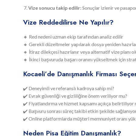
Vize sonucu takip edilir:
Sonuçlar izlenir ve pasaport
Vize Reddedilirse Ne Yapılır?
🔸 Red nedeni uzman ekip tarafından analiz edilir
🔸 Gerekli düzeltmeler yapılarak dosya yeniden hazırla
🔸 İtiraz dilekçesi hazırlanır veya alternatif vize planı o
🔸 İkinci başvuruda başarı oranını yükseltmek için stratej
Kocaeli’de Danışmanlık Firması Seçe
✔️ Deneyimli ve referanslı kadroya sahip mi?
✔️ Evrak güvenliği ve gizliliğine önem veriliyor mu?
✔️ Fiyatlandırma ve hizmet kapsamı açıkça belirtiliyor
✔️ Başvuru sonrası süreç takibi etkin şekilde sağlanıy
✔️ Online platformlarda müşteri memnuniyet oranı yük
Neden Pisa Eğitim Danışmanlık?