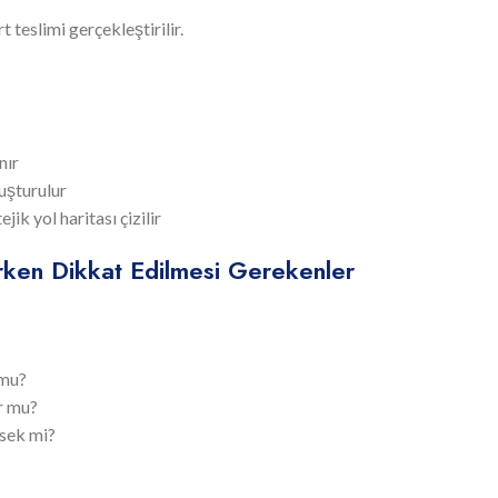
 teslimi gerçekleştirilir.
nır
luşturulur
ik yol haritası çizilir
rken Dikkat Edilmesi Gerekenler
 mu?
or mu?
sek mi?