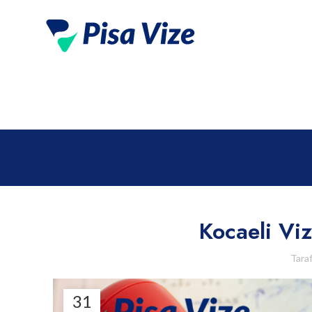
Kocaeli Vi
Tara
31