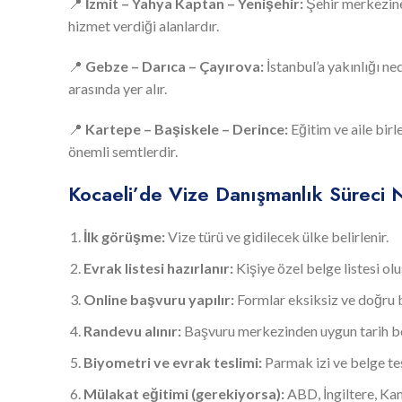
📍
İzmit – Yahya Kaptan – Yenişehir:
Şehir merkezine
hizmet verdiği alanlardır.
📍
Gebze – Darıca – Çayırova:
İstanbul’a yakınlığı ne
arasında yer alır.
📍
Kartepe – Başiskele – Derince:
Eğitim ve aile bir
önemli semtlerdir.
Kocaeli’de Vize Danışmanlık Süreci N
İlk görüşme:
Vize türü ve gidilecek ülke belirlenir.
Evrak listesi hazırlanır:
Kişiye özel belge listesi ol
Online başvuru yapılır:
Formlar eksiksiz ve doğru bi
Randevu alınır:
Başvuru merkezinden uygun tarih bel
Biyometri ve evrak teslimi:
Parmak izi ve belge tes
Mülakat eğitimi (gerekiyorsa):
ABD, İngiltere, Kana