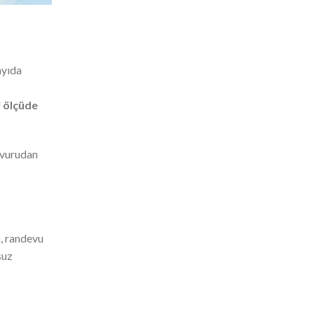
ayıda
i ölçüde
şvurudan
a, randevu
suz