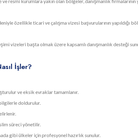
 ve resmi kurumlara yakın olan bölgeler, danışmanlık firmalarının
deniyle özellikle ticari ve çalışma vizesi başvurularının yapıldığı bö
leşimi vizeleri başta olmak üzere kapsamlı danışmanlık desteği sun
asıl İşler?
uşturulur ve eksik evraklar tamamlanır.
lgilerle doldurulur.
irlenir.
lim süreci yönetilir.
da gibi ülkeler için profesyonel hazırlık sunulur.