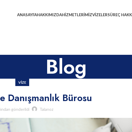
ANASAYFA
HAKKIMIZDA
HIZMETLERIMIZ
VIZELER
SÜREÇ HAKK
Blog
VIZE
ze Danışmanlık Bürosu
fından gönderildi
Talanoz