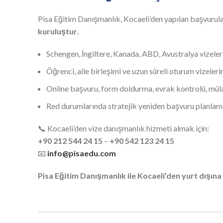
Pisa Eğitim Danışmanlık, Kocaeli’den yapılan başvurula
kuruluştur
.
Schengen, İngiltere, Kanada, ABD, Avustralya vizele
Öğrenci, aile birleşimi ve uzun süreli oturum vizeleri
Online başvuru, form doldurma, evrak kontrolü, müla
Red durumlarında stratejik yeniden başvuru planlam
📞 Kocaeli’den vize danışmanlık hizmeti almak için:
+90 212 544 24 15
–
+90 542 123 24 15
📧
info@pisaedu.com
Pisa Eğitim Danışmanlık ile Kocaeli’den yurt dışına