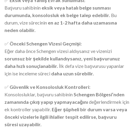
✅
Eksik veya Yanlış Evrak Sunulması:
Başvuru sahibinin
eksik veya hatalı belge sunması
durumunda, konsolosluk ek belge talep edebilir.
Bu
durum, vize sürecinin
en az 1-2 hafta daha uzamasına
neden olabilir.
✅
Önceki Schengen Vizesi Geçmişi:
Eğer daha önce Schengen vizesi aldıysanız ve vizenizi
sorunsuz bir şekilde kullandıysanız, yeni başvurunuz
daha hızlı sonuçlanabilir.
İlk defa vize başvurusu yapanlar
için ise inceleme süreci
daha uzun sürebilir.
✅
Güvenlik ve Konsolosluk Kontrolleri:
Konsolosluklar, başvuru sahibinin
Schengen Bölgesi’nden
zamanında çıkış yapıp yapmayacağını
değerlendirmek için
ek kontroller yapabilir.
Eğer şüpheli bir durum varsa veya
önceki vizelerle ilgili ihlaller tespit edilirse, başvuru
süresi uzayabilir.