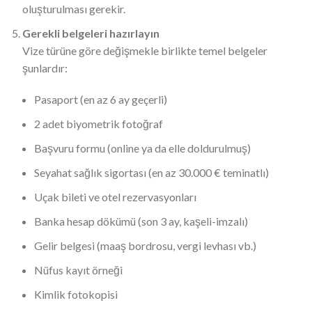
oluşturulması gerekir.
Gerekli belgeleri hazırlayın
Vize türüne göre değişmekle birlikte temel belgeler
şunlardır:
Pasaport (en az 6 ay geçerli)
2 adet biyometrik fotoğraf
Başvuru formu (online ya da elle doldurulmuş)
Seyahat sağlık sigortası (en az 30.000 € teminatlı)
Uçak bileti ve otel rezervasyonları
Banka hesap dökümü (son 3 ay, kaşeli-imzalı)
Gelir belgesi (maaş bordrosu, vergi levhası vb.)
Nüfus kayıt örneği
Kimlik fotokopisi