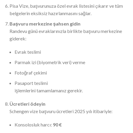
Pisa Vize, başvurunuza özel evrak listesini çıkarır ve tüm
belgelerin eksiksiz hazırlanmasını sağlar.
Başvuru merkezine şahsen gidin
Randevu günü evraklarınızla birlikte başvuru merkezine
giderek:
Evrak teslimi
Parmak izi (biyometrik veri) verme
Fotoğraf çekimi
Pasaport teslimi
işlemlerini tamamlamanız gerekir.
Ücretleri ödeyin
Schengen vize başvuru ücretleri 2025 yılı itibariyle:
Konsolosluk harcı:
90 €