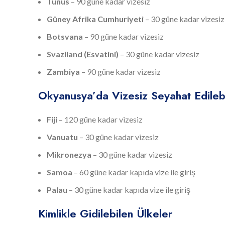
Tunus
– 90 güne kadar vizesiz
Güney Afrika Cumhuriyeti
– 30 güne kadar vizesiz
Botsvana
– 90 güne kadar vizesiz
Svaziland (Esvatini)
– 30 güne kadar vizesiz
Zambiya
– 90 güne kadar vizesiz
Okyanusya’da Vizesiz Seyahat Edilebi
Fiji
– 120 güne kadar vizesiz
Vanuatu
– 30 güne kadar vizesiz
Mikronezya
– 30 güne kadar vizesiz
Samoa
– 60 güne kadar kapıda vize ile giriş
Palau
– 30 güne kadar kapıda vize ile giriş
Kimlikle Gidilebilen Ülkeler