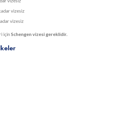
adar vizesiz
 kadar vizesiz
kadar vizesiz
i için
Schengen vizesi gereklidir.
lkeler