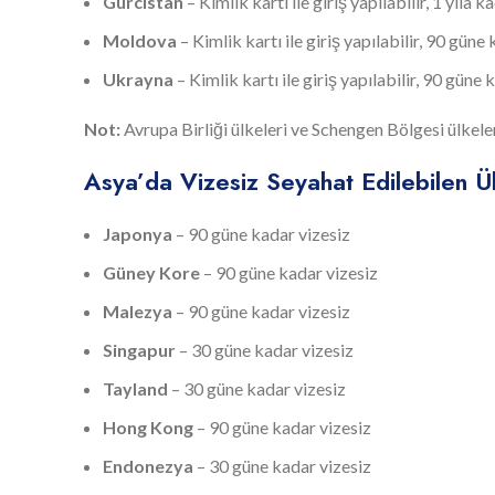
Gürcistan
– Kimlik kartı ile giriş yapılabilir, 1 yıla k
Moldova
– Kimlik kartı ile giriş yapılabilir, 90 güne
Ukrayna
– Kimlik kartı ile giriş yapılabilir, 90 güne 
Not:
Avrupa Birliği ülkeleri ve Schengen Bölgesi ülkeler
Asya’da Vizesiz Seyahat Edilebilen Ü
Japonya
– 90 güne kadar vizesiz
Güney Kore
– 90 güne kadar vizesiz
Malezya
– 90 güne kadar vizesiz
Singapur
– 30 güne kadar vizesiz
Tayland
– 30 güne kadar vizesiz
Hong Kong
– 90 güne kadar vizesiz
Endonezya
– 30 güne kadar vizesiz