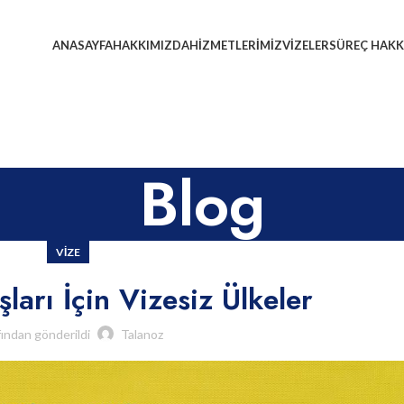
ANASAYFA
HAKKIMIZDA
HIZMETLERIMIZ
VIZELER
SÜREÇ HAKK
Blog
VIZE
ları İçin Vizesiz Ülkeler
fından gönderildi
Talanoz