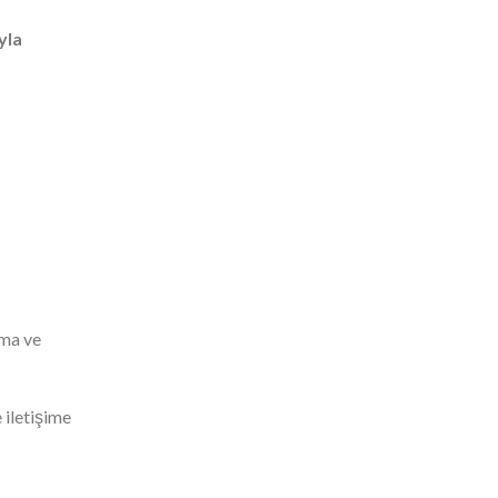
yla
şma ve
 iletişime