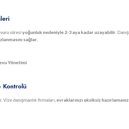
leri
şvuru süresi
yoğunluk nedeniyle 2-3 aya kadar uzayabilir
. Danı
zlanmasını sağlar.
devu Yönetimi
e Kontrolü
er. Vize danışmanlık firmaları,
evraklarınızı eksiksiz hazırlamanı