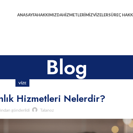
ANASAYFA
HAKKIMIZDA
HIZMETLERIMIZ
VIZELER
SÜREÇ HAKK
Blog
VIZE
lık Hizmetleri Nelerdir?
fından gönderildi
Talanoz