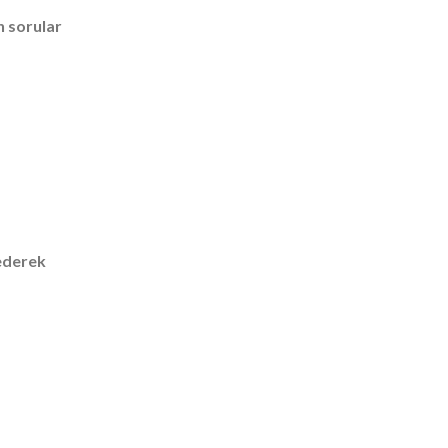
n sorular
 ederek