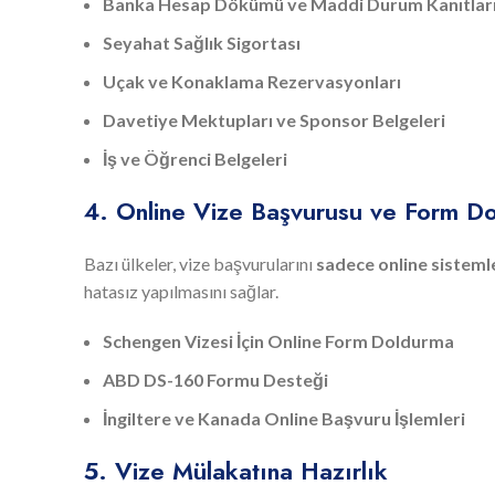
Banka Hesap Dökümü ve Maddi Durum Kanıtlar
Seyahat Sağlık Sigortası
Uçak ve Konaklama Rezervasyonları
Davetiye Mektupları ve Sponsor Belgeleri
İş ve Öğrenci Belgeleri
4. Online Vize Başvurusu ve Form D
Bazı ülkeler, vize başvurularını
sadece online sisteml
hatasız yapılmasını sağlar.
Schengen Vizesi İçin Online Form Doldurma
ABD DS-160 Formu Desteği
İngiltere ve Kanada Online Başvuru İşlemleri
5. Vize Mülakatına Hazırlık