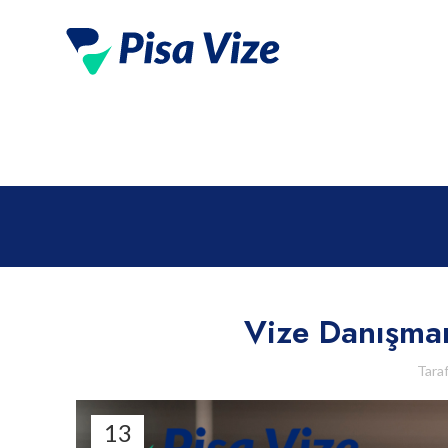
Vize Danışman
Tara
13