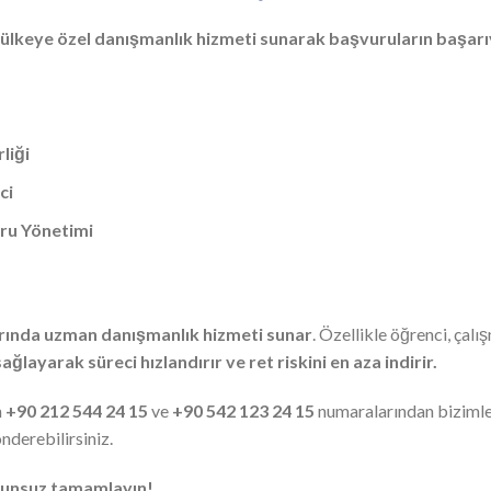
ülkeye özel danışmanlık hizmeti sunarak başvuruların başarı
liği
ci
uru Yönetimi
arında uzman danışmanlık hizmeti sunar
. Özellikle öğrenci, çalı
layarak süreci hızlandırır ve ret riskini en aza indirir.
n
+90 212 544 24 15
ve
+90 542 123 24 15
numaralarından bizimle
nderebilirsiniz.
orunsuz tamamlayın!