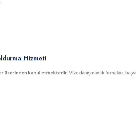
ı
oldurma Hizmeti
er üzerinden kabul etmektedir
. Vize danışmanlık firmaları, başv