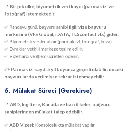
📌
Birçok ülke, biyometrik veri kaydı (parmak izi ve
fotoğraf) istemektedir.
✅ Randevu günü, başvuru sahibi
ilgili vize başvuru
merkezine (VFS Global, iDATA, TLScontact vb.) gider.
✅ Biyometrik veriler alınır (parmak izi, fotoğraf, imza).
✅ Evraklar yetkili merkeze teslim edilir.
✅ Vize harcı ve işlem ücretleri ödenir.
👉
Parmak izi kaydı 5 yıl boyunca geçerli olabilir, önceki
başvurularda verilmişse tekrar istenmeyebilir.
6. Mülakat Süreci (Gerekirse)
📌
ABD, İngiltere, Kanada ve bazı ülkeler, başvuru
sahiplerinden mülakat talep edebilir.
✅
ABD Vizesi:
Konsoloslukta mülakat yapılır.