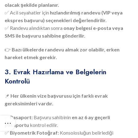
olacak şekilde planlanır.
✅ Acil seyahatler için
hızlandırılmış randevu (VIP veya
ekspres başvuru) seçenekleri değerlendirilir.
✅ Randevu alındıktan sonra
onay belgesi e-posta veya
SMS ile başvuru sahibine gönderilir.
👉
Bazı ülkelerde randevu almak zor olabilir, erken
hareket etmek gerekir.
3. Evrak Hazırlama ve Belgelerin
Kontrolü
📌
Her ülkenin vize başvurusu için farklı evrak
gereksinimleri vardır.
✅
Pasaport:
Başvuru sahibinin
en az 6 ay geçerli
pasaportu
kontrol edilir.
✅
Biyometrik Fotoğraf:
Konsolosluğun belirlediği