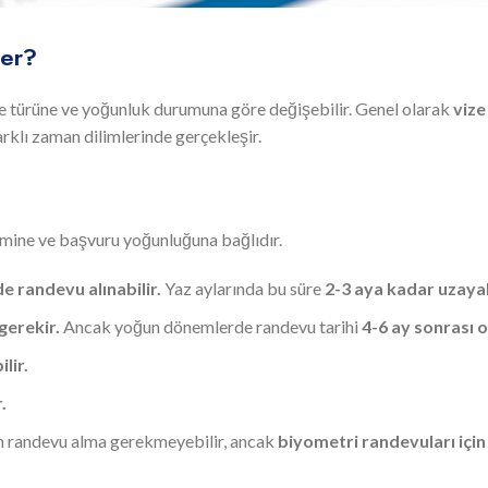
rer?
ize türüne ve yoğunluk durumuna göre değişebilir. Genel olarak
vize
rklı zaman dilimlerinde gerçekleşir.
temine ve başvuru yoğunluğuna bağlıdır.
de randevu alınabilir.
Yaz aylarında bu süre
2-3 aya kadar uzayab
gerekir.
Ancak yoğun dönemlerde randevu tarihi
4-6 ay sonrası ol
lir.
.
in randevu alma gerekmeyebilir, ancak
biyometri randevuları için