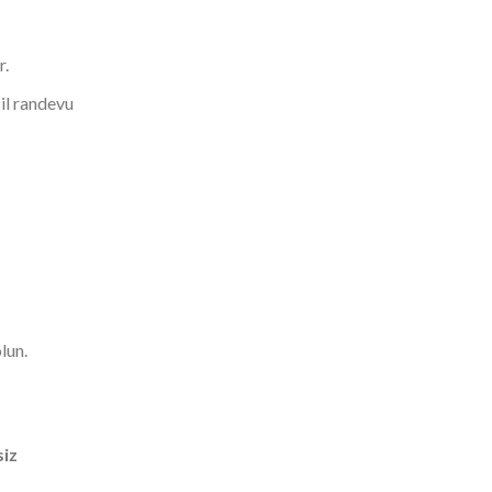
r.
cil randevu
lun.
siz