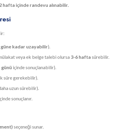
2 hafta içinde randevu alınabilir.
resi
ir:
 güne kadar uzayabilir
).
 mülakat veya ek belge talebi olursa
3-6 hafta
sürebilir.
ş günü
içinde sonuçlanabilir).
k süre gerekebilir).
daha uzun sürebilir).
çinde sonuçlanır.
tment)
seçeneği sunar.