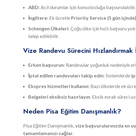
ABD:
Acil durumlar için konsolosluğa başvurulabilir.
İngiltere:
Ek ücretle
Priority Service (5 gün içinde
Schengen Ülkeleri:
Çoğu ülke için hızlı başvuru yok
talep edilebilir.
Vize Randevu Sürecini Hızlandırmak İ
Erken başvurun:
Randevular yoğunluk nedeniyle erk
İptal edilen randevuları takip edin:
Sistemlerde
ip
Ekspres hizmetleri kullanın:
Bazı ülkelerde ek ücr
Belgeleri eksiksiz hazırlayın:
Eksik evrak süreci uz
Neden Pisa Eğitim Danışmanlık?
Pisa Eğitim Danışmanlık,
vize başvurularınızda en u
tamamlamanızı sağlar
.