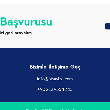
 Başvurusu
izi geri arayalım
Bizimle İletişime Geç
info@pisavize.com
+90 212 955 12 15