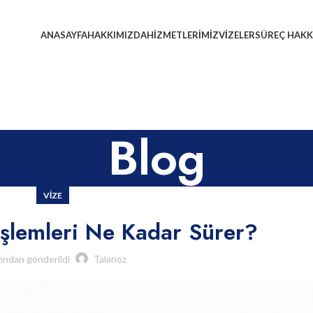
ANASAYFA
HAKKIMIZDA
HIZMETLERIMIZ
VIZELER
SÜREÇ HAKK
Blog
VIZE
şlemleri Ne Kadar Sürer?
fından gönderildi
Talanoz