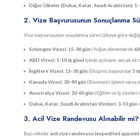
Diğer Ülkeler (Dubai, Katar, Suudi Arabistan):
1-
2. Vize Başvurusunun Sonuçlanma Sü
Vize başvurusunun onaylanma süresi ülkeye göre değiş
Schengen Vizesi:
15-30 gün
(Yoğun dönemlerde
60
ABD Vizesi:
5-10 iş günü
içinde açıklanır, ancak ek
İngiltere Vizesi:
15-30 gün
(Ekspres başvurular
5 i
Kanada Vizesi:
30-90 gün
(Biyometri işlemi varsa e
Avustralya Vizesi:
20-60 gün
(Eğitim ve iş vizeleri 
Dubai, Katar, Suudi Arabistan Vizeleri:
3-10 gün
i
3. Acil Vize Randevusu Alınabilir mi?
Bazı ülkeler
acil vize randevusu (expedited appoin