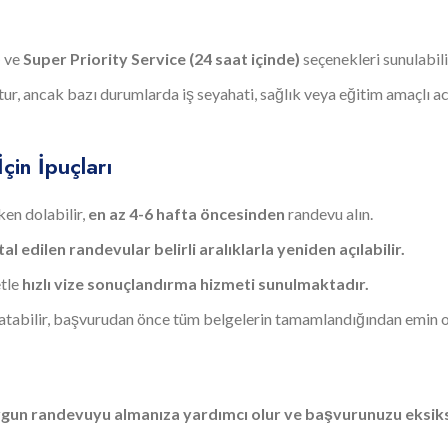
)
ve
Super Priority Service (24 saat içinde)
seçenekleri sunulabili
tur, ancak bazı durumlarda iş seyahati, sağlık veya eğitim amaçlı a
çin İpuçları
en dolabilir,
en az 4-6 hafta öncesinden
randevu alın.
tal edilen randevular belirli aralıklarla yeniden açılabilir.
etle
hızlı vize sonuçlandırma hizmeti sunulmaktadır.
atabilir, başvurudan önce tüm belgelerin tamamlandığından emin o
ygun randevuyu almanıza yardımcı olur ve başvurunuzu eksik