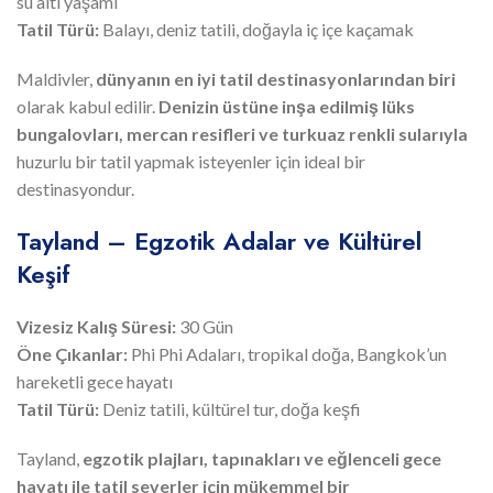
su altı yaşamı
Tatil Türü:
Balayı, deniz tatili, doğayla iç içe kaçamak
Maldivler,
dünyanın en iyi tatil destinasyonlarından biri
olarak kabul edilir.
Denizin üstüne inşa edilmiş lüks
bungalovları, mercan resifleri ve turkuaz renkli sularıyla
huzurlu bir tatil yapmak isteyenler için ideal bir
destinasyondur.
Tayland – Egzotik Adalar ve Kültürel
Keşif
Vizesiz Kalış Süresi:
30 Gün
Öne Çıkanlar:
Phi Phi Adaları, tropikal doğa, Bangkok’un
hareketli gece hayatı
Tatil Türü:
Deniz tatili, kültürel tur, doğa keşfi
Tayland,
egzotik plajları, tapınakları ve eğlenceli gece
hayatı ile tatil severler için mükemmel bir