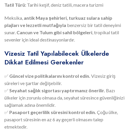
Tatil Türü:
Tarihi keşif, deniz tatili, macera turizmi
Meksika,
antik Maya şehirleri, turkuaz sulara sahip
plajları ve lezzetli mutfağıyla
benzersiz bir tatil deneyimi
sunar.
Cancun ve Tulum gibi sahil bölgeleri
, tropikal tatil
sevenler için ideal destinasyonlardır.
Vizesiz Tatil Yapılabilecek Ülkelerde
Dikkat Edilmesi Gerekenler
✅
Güncel vize politikalarını kontrol edin.
Vizesiz giriş
süreleri ve şartlar değişebilir.
✅
Seyahat sağlık sigortası yaptırmanız önerilir.
Bazı
ülkeler için zorunlu olmasa da, seyahat süresince güvenliğinizi
sağlamak adına önemlidir.
✅
Pasaport geçerlilik süresini kontrol edin.
Çoğu ülke,
pasaport süresinin en az 6 ay geçerli olmasını talep
etmektedir.