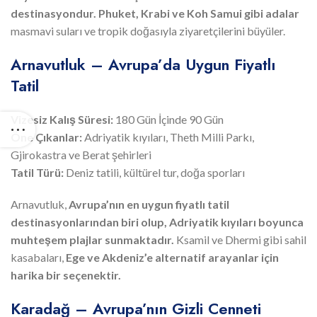
destinasyondur.
Phuket, Krabi ve Koh Samui gibi adalar
masmavi suları ve tropik doğasıyla ziyaretçilerini büyüler.
Arnavutluk – Avrupa’da Uygun Fiyatlı
Tatil
Vizesiz Kalış Süresi:
180 Gün İçinde 90 Gün
Öne Çıkanlar:
Adriyatik kıyıları, Theth Milli Parkı,
Gjirokastra ve Berat şehirleri
Tatil Türü:
Deniz tatili, kültürel tur, doğa sporları
Arnavutluk,
Avrupa’nın en uygun fiyatlı tatil
destinasyonlarından biri olup, Adriyatik kıyıları boyunca
muhteşem plajlar sunmaktadır.
Ksamil ve Dhermi gibi sahil
kasabaları,
Ege ve Akdeniz’e alternatif arayanlar için
harika bir seçenektir.
Karadağ – Avrupa’nın Gizli Cenneti