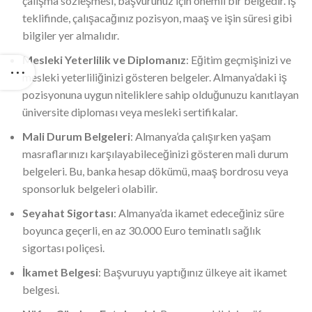
çalışma sözleşmesi, başvurunuz için önemli bir belgedir. İş
teklifinde, çalışacağınız pozisyon, maaş ve işin süresi gibi
bilgiler yer almalıdır.
Mesleki Yeterlilik ve Diplomanız
: Eğitim geçmişinizi ve
mesleki yeterliliğinizi gösteren belgeler. Almanya’daki iş
pozisyonuna uygun niteliklere sahip olduğunuzu kanıtlayan
üniversite diploması veya mesleki sertifikalar.
Mali Durum Belgeleri
: Almanya’da çalışırken yaşam
masraflarınızı karşılayabileceğinizi gösteren mali durum
belgeleri. Bu, banka hesap dökümü, maaş bordrosu veya
sponsorluk belgeleri olabilir.
Seyahat Sigortası
: Almanya’da ikamet edeceğiniz süre
boyunca geçerli, en az 30.000 Euro teminatlı sağlık
sigortası poliçesi.
İkamet Belgesi
: Başvuruyu yaptığınız ülkeye ait ikamet
belgesi.