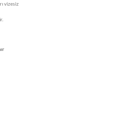
ı vizesiz
r.
nır