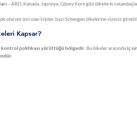
arı
– ABD, Kanada, Japonya, Güney Kore gibi ülkelerin vatandaşlar
de oturum izni olan kişiler, bazı Schengen ülkelerine vizesiz girebili
eleri Kapsar?
r kontrol politikası yürüttüğü bölgedir.
Bu ülkeler arasında
iç sı
ündür.