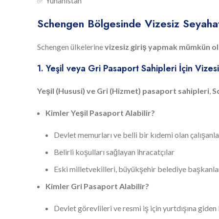
✅ Yunanistan
Schengen Bölgesinde Vizesiz Seyahat İ
Schengen ülkelerine
vizesiz giriş yapmak mümkün o
1. Yeşil veya Gri Pasaport Sahipleri İçin Vize
Yeşil (Hususi) ve Gri (Hizmet) pasaport sahipleri
,
S
Kimler Yeşil Pasaport Alabilir?
Devlet memurları ve belli bir kıdemi olan çalışanla
Belirli koşulları sağlayan ihracatçılar
Eski milletvekilleri, büyükşehir belediye başkanla
Kimler Gri Pasaport Alabilir?
Devlet görevlileri ve resmi iş için yurtdışına giden 