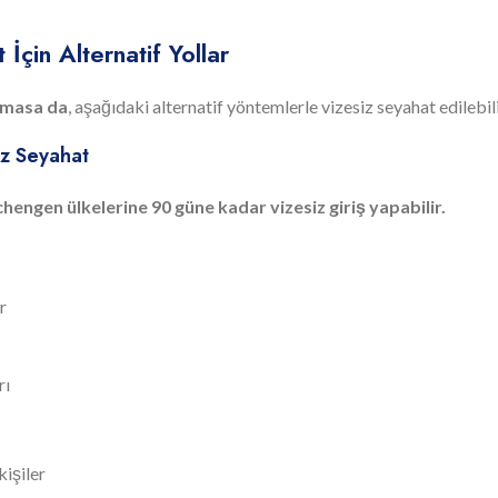
çin Alternatif Yollar
lmasa da
, aşağıdaki alternatif yöntemlerle vizesiz seyahat edilebili
siz Seyahat
chengen ülkelerine 90 güne kadar vizesiz giriş yapabilir.
r
rı
kişiler