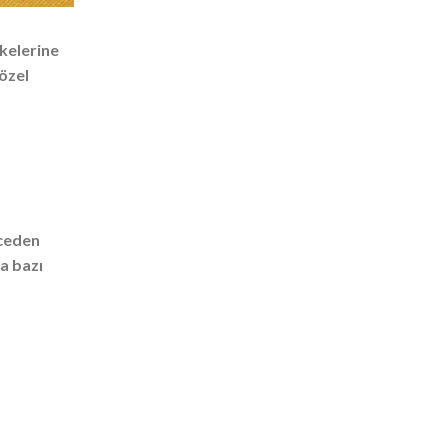
kelerine
 özel
ceden
a bazı