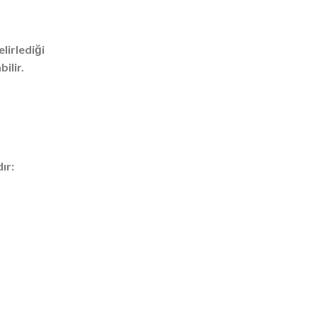
lirlediği
ilir.
ır: