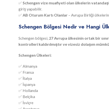
✅
Schengen vize muafiyeti olan ülkelerin vatandaşl
giriş yapabilir.
✅
AB Oturum Kartı Olanlar
– Avrupa Birliği ülkelerin
Schengen Bölgesi Nedir ve Hangi Ülk
Schengen bölgesi,
27 Avrupa ülkesinin ortak bir sını
kontrolleri kaldırılmıştır ve vizesiz dolaşım mümk
Schengen Ülkeleri:
✅ Almanya
✅ Fransa
✅ İtalya
✅ İspanya
✅ Hollanda
✅ Belçika
✅ İsviçre
✅ Avusturya