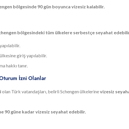
ngen bölgesinde 90 gün boyunca vizesiz kalabilir.
 Schengen bölgesindeki tüm ülkelere serbestçe seyahat edebilir
apılabilir.
kesine giriş yapılabilir.
ma hakkı tanır.
Oturum İzni Olanlar
i
olan Türk vatandaşları, belirli Schengen ülkelerine
vizesiz seyah
ne 90 güne kadar vizesiz seyahat edebilir.