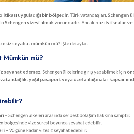
litikası uyguladığı bir bölgedir.
Türk vatandaşları,
Schengen ül
çin
Schengen vizesi almak zorundadır.
Ancak
bazı istisnalar ve
vizesiz seyahat mümkün mü?
İşte detaylar.
at Mümkün mü?
siz seyahat edemez.
Schengen ülkelerine giriş yapabilmek için
ön
e vatandaşlık, yeşil pasaport veya özel anlaşmalar kapsamınd
rebilir?
rı
– Schengen ülkeleri arasında serbest dolaşım hakkına sahiptir.
n bölgesinde vize süresi boyunca seyahat edebilir.
eri
– 90 güne kadar vizesiz seyahat edebilir.