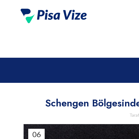
Schengen Bölgesind
Tara
06