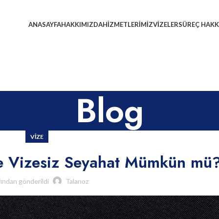
ANASAYFA
HAKKIMIZDA
HIZMETLERIMIZ
VIZELER
SÜREÇ HAKK
Blog
VIZE
e Vizesiz Seyahat Mümkün mü
fından gönderildi
Talanoz