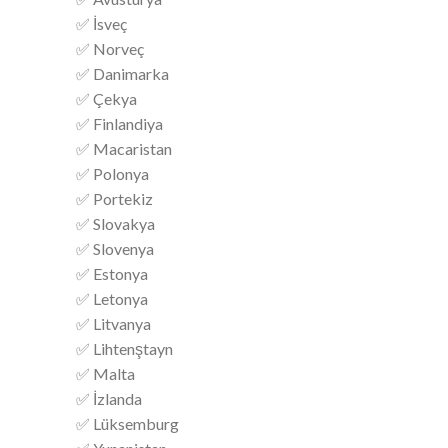
✅ İsveç
✅ Norveç
✅ Danimarka
✅ Çekya
✅ Finlandiya
✅ Macaristan
✅ Polonya
✅ Portekiz
✅ Slovakya
✅ Slovenya
✅ Estonya
✅ Letonya
✅ Litvanya
✅ Lihtenştayn
✅ Malta
✅ İzlanda
✅ Lüksemburg